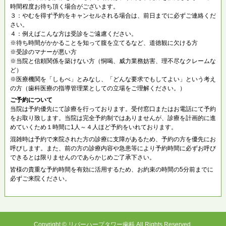
時間程度お待ち頂く場合がございます。
３：やむを得ず予約をキャンセルされる場合は、前日までに必ずご連絡くだ
さい。
４：例えばこんな方は受診をご遠慮ください。
※待ち時間がかかることを知って腹を立てるなど、道徳観に欠ける方
※受診のマナーが悪い方
※当院と信頼関係を築けない方（恫喝、威力業務妨害、理不尽なクレームな
ど）
※医療機関を「しもべ」とみなし、「どんな要求でもしてよい」という考え
の方（歯科医療の指導管理業としての立場をご理解ください。）
ご予約について
当院は予約優先にて診療を行っております。受付窓口またはお電話にて予約
をお取り致します。当院は完全予約制ではありませんが、診療を計画的に進
めていくため１時間に1人～４人ほど予約をいれております。
混雑時は予約で来院された方の診療に支障があるため、予約の方を優先にお
呼びします。また、前の方の診療内容や急患等により予約時間に必ずお呼び
できるとは限りませんのであらかじめご了承下さい。
皆様の貴重な予約時間を有効に活用するため、お約束の時間の5分前までに
必ずご来院ください。
Copyright © リバーハープタワー歯科 All Rights Reserved.