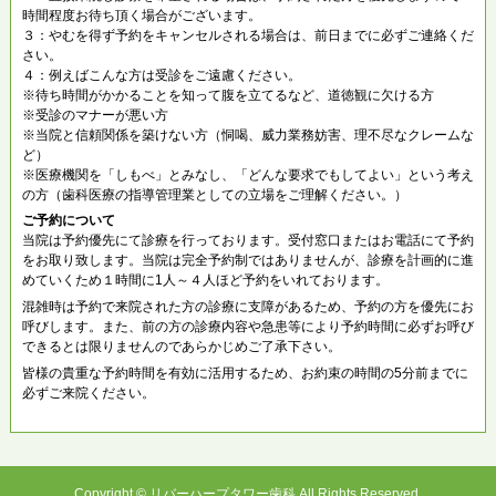
時間程度お待ち頂く場合がございます。
３：やむを得ず予約をキャンセルされる場合は、前日までに必ずご連絡くだ
さい。
４：例えばこんな方は受診をご遠慮ください。
※待ち時間がかかることを知って腹を立てるなど、道徳観に欠ける方
※受診のマナーが悪い方
※当院と信頼関係を築けない方（恫喝、威力業務妨害、理不尽なクレームな
ど）
※医療機関を「しもべ」とみなし、「どんな要求でもしてよい」という考え
の方（歯科医療の指導管理業としての立場をご理解ください。）
ご予約について
当院は予約優先にて診療を行っております。受付窓口またはお電話にて予約
をお取り致します。当院は完全予約制ではありませんが、診療を計画的に進
めていくため１時間に1人～４人ほど予約をいれております。
混雑時は予約で来院された方の診療に支障があるため、予約の方を優先にお
呼びします。また、前の方の診療内容や急患等により予約時間に必ずお呼び
できるとは限りませんのであらかじめご了承下さい。
皆様の貴重な予約時間を有効に活用するため、お約束の時間の5分前までに
必ずご来院ください。
Copyright © リバーハープタワー歯科 All Rights Reserved.