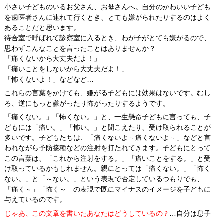
小さい子どものいるお父さん、お母さんへ。自分のかわいい子ども
を歯医者さんに連れて行くとき、とても嫌がられたりするのはよく
あることだと思います。
待合室で呼ばれて診察室に入るとき、わが子がとても嫌がるので、
思わずこんなことを言ったことはありませんか？
「痛くないから大丈夫だよ！」
「痛いことをしないから大丈夫だよ！」
「怖くないよ！」などなど…
これらの言葉をかけても、嫌がる子どもには効果はないです。むし
ろ、逆にもっと嫌がったり怖がったりするようです。
「痛くない。」「怖くない。」と、一生懸命子どもに言っても、子
どもには「痛い。」「怖い。」と聞こえたり、受け取られることが
多いです。子どもたちは、「痛くないよ～痛くないよ～」などと言
われながら予防接種などの注射を打たれてきます。子どもにとって
この言葉は、「これから注射をする。」「痛いことをする。」と受
け取っているかもしれません。親にとっては「痛くない。」「怖く
ない。」と「～ない。」という表現で否定しているつもりでも、
「痛く～」「怖く～」の表現で既にマイナスのイメージを子どもに
与えているのです。
じゃあ、この文章を書いたあなたはどうしているの？
…
自分は息子