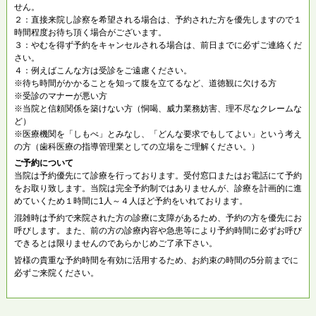
せん。
２：直接来院し診察を希望される場合は、予約された方を優先しますので１
時間程度お待ち頂く場合がございます。
３：やむを得ず予約をキャンセルされる場合は、前日までに必ずご連絡くだ
さい。
４：例えばこんな方は受診をご遠慮ください。
※待ち時間がかかることを知って腹を立てるなど、道徳観に欠ける方
※受診のマナーが悪い方
※当院と信頼関係を築けない方（恫喝、威力業務妨害、理不尽なクレームな
ど）
※医療機関を「しもべ」とみなし、「どんな要求でもしてよい」という考え
の方（歯科医療の指導管理業としての立場をご理解ください。）
ご予約について
当院は予約優先にて診療を行っております。受付窓口またはお電話にて予約
をお取り致します。当院は完全予約制ではありませんが、診療を計画的に進
めていくため１時間に1人～４人ほど予約をいれております。
混雑時は予約で来院された方の診療に支障があるため、予約の方を優先にお
呼びします。また、前の方の診療内容や急患等により予約時間に必ずお呼び
できるとは限りませんのであらかじめご了承下さい。
皆様の貴重な予約時間を有効に活用するため、お約束の時間の5分前までに
必ずご来院ください。