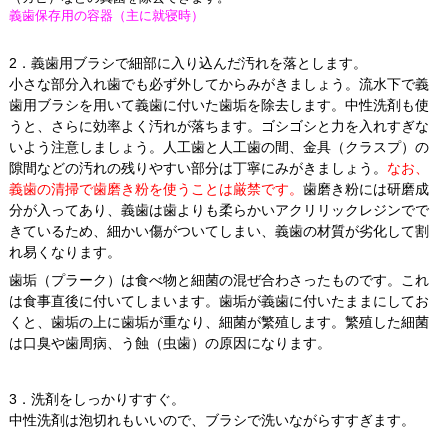
義歯保存用の容器（主に就寝時）
2．義歯用ブラシで細部に入り込んだ汚れを落とします。
小さな部分入れ歯でも必ず外してからみがきましょう。流水下で義
歯用ブラシを用いて義歯に付いた歯垢を除去します。中性洗剤も使
うと、さらに効率よく汚れが落ちます。ゴシゴシと力を入れすぎな
いよう注意しましょう。人工歯と人工歯の間、金具（クラスプ）の
隙間などの汚れの残りやすい部分は丁寧にみがきましょう。
なお、
義歯の清掃で歯磨き粉を使うことは厳禁です。
歯磨き粉には研磨成
分が入ってあり、義歯は歯よりも柔らかいアクリリックレジンでで
きているため、細かい傷がついてしまい、義歯の材質が劣化して割
れ易くなります。
歯垢（プラーク）は食べ物と細菌の混ぜ合わさったものです。これ
は食事直後に付いてしまいます。歯垢が義歯に付いたままにしてお
くと、歯垢の上に歯垢が重なり、細菌が繁殖します。繁殖した細菌
は口臭や歯周病、う蝕（虫歯）の原因になります。
3．洗剤をしっかりすすぐ。
中性洗剤は泡切れもいいので、ブラシで洗いながらすすぎます。