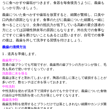
うに食べかすや歯垢がつきます。食器を毎食後洗うように、義歯も
しっかり洗いましょう。
義歯についた食べかすや歯垢を放置すると、細菌が繁殖し、口臭や
口内炎の原因となります。食事のたびに義歯についた細菌も一緒に
食べることになり、全身の抵抗力が低下している高齢の要介護者の
方にとっては誤嚥性肺炎等の原因にもなります。外出先での食事な
どですぐに歯を磨けないこともあるとは思いますが、自宅での食事
の後は、義歯を外して洗浄する習慣を付けましょう。
義歯の清掃方法
1．道具を準備します。
義歯用ブラシ
普通の歯ブラシでも可能ですが、義歯用の歯ブラシの方がコシが強く、毛
先も長めで使いやすくなっています。
洗面器に水を張る
義歯は落とすと割れてしまいます。陶器の流しに落として破損することが
多いので、数センチほど水を張っておきます。
中性洗剤
中性洗剤を使わず流水下で清掃するのでも十分ですが、義歯についた食物
の油分は中性洗剤を使った方が落としやすくなります。
義歯洗浄剤
義歯洗浄剤を使用するとブラシだけでは落としきれない細菌やカンジダ菌
（カビ）などの真菌を除去できます。