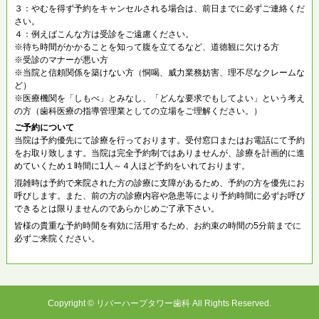
３：やむを得ず予約をキャンセルされる場合は、前日までに必ずご連絡くだ
さい。
４：例えばこんな方は受診をご遠慮ください。
※待ち時間がかかることを知って腹を立てるなど、道徳観に欠ける方
※受診のマナーが悪い方
※当院と信頼関係を築けない方（恫喝、威力業務妨害、理不尽なクレームな
ど）
※医療機関を「しもべ」とみなし、「どんな要求でもしてよい」という考え
の方（歯科医療の指導管理業としての立場をご理解ください。）
ご予約について
当院は予約優先にて診療を行っております。受付窓口またはお電話にて予約
をお取り致します。当院は完全予約制ではありませんが、診療を計画的に進
めていくため１時間に1人～４人ほど予約をいれております。
混雑時は予約で来院された方の診療に支障があるため、予約の方を優先にお
呼びします。また、前の方の診療内容や急患等により予約時間に必ずお呼び
できるとは限りませんのであらかじめご了承下さい。
皆様の貴重な予約時間を有効に活用するため、お約束の時間の5分前までに
必ずご来院ください。
Copyright © リバーハープタワー歯科 All Rights Reserved.