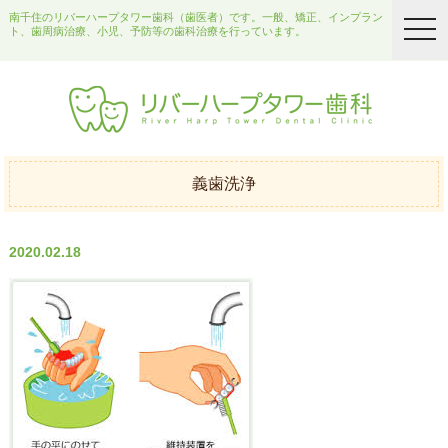
南千住のリバーハープタワー歯科（歯医者）です。一般、矯正、インプラン
togg
ト、歯周病治療、小児、予防等の歯科治療を行っています。
navi
義歯洗浄
2020.02.18